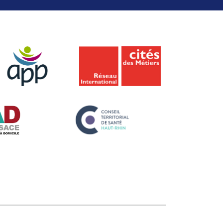
et d’éducation thérapeutique
ions qui font du CRM un
INFORMATIONS PRATIQUES
 de qualité
Mes démarches pour intégrer le
réseaux
CRM
s
seaux qui accompagnent les
Participer à une réunion
situation de handicap
d’information
tés
Calendrier des formations
Votre vie quotidienne
Nos engagements et chiffres clés