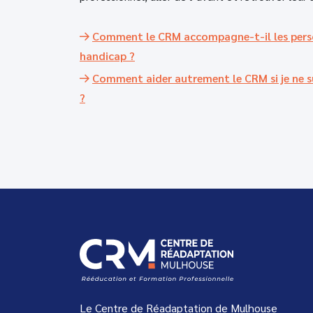
Comment le CRM accompagne-t-il les person
handicap ?
Comment aider autrement le CRM si je ne su
?
Le Centre de Réadaptation de Mulhouse