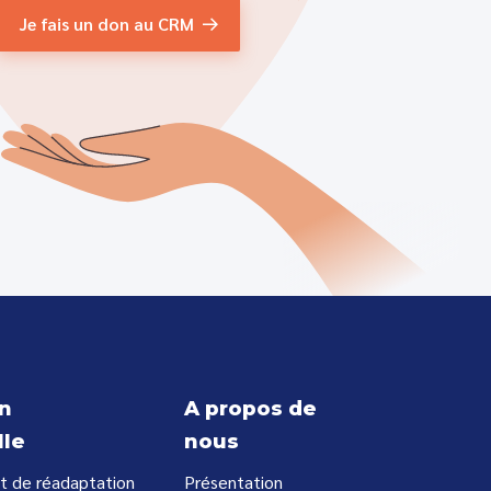
Je fais un don au CRM
n
A propos de
lle
nous
t de réadaptation
Présentation