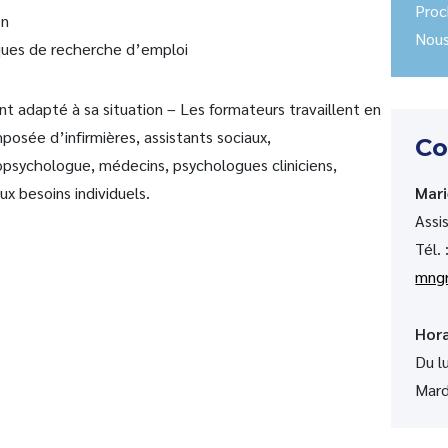
Proc
on
Nous
ques de recherche d’emploi
 adapté à sa situation – Les formateurs travaillent en
osée d’infirmières, assistants sociaux,
Co
opsychologue, médecins, psychologues cliniciens,
x besoins individuels.
Mar
Assi
Tél. 
mngr
Hora
Du l
Mard