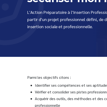
Je suis un orienteur
Des outils complémentaires
réa
Rev
A v
Formations, disponibilités et
Nos
(Pr
accompagnement.
L'Action Préparatoire à l'Insertion Profess
Dev
Livr
Etudiants de la santé
Nos
Dév
partir d'un projet professionnel défini, de
Tout savoir sur votre stage au CRM
séc
Off
Être accompagné à l’emploi
Cli
insertion sociale et professionnelle.
Nos activités et bénéficiaires.
Me 
Obl
Not
trav
pré
Fai
Eva
com
com
Parmi les objectifs citons :
Identifier ses compétences et ses aptitude
Vérifier et consolider ses pistes profession
Acquérir des outils, des méthodes et des co
professionnelle