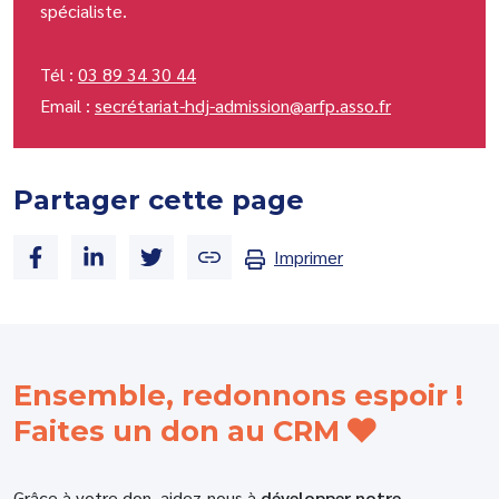
spécialiste.
Tél :
03 89 34 30 44
Email :
secrétariat-hdj-admission@arfp.asso.fr
Partager cette page
Imprimer
Ensemble, redonnons espoir !
Faites un don au CRM
Grâce à votre don, aidez-nous à
développer notre