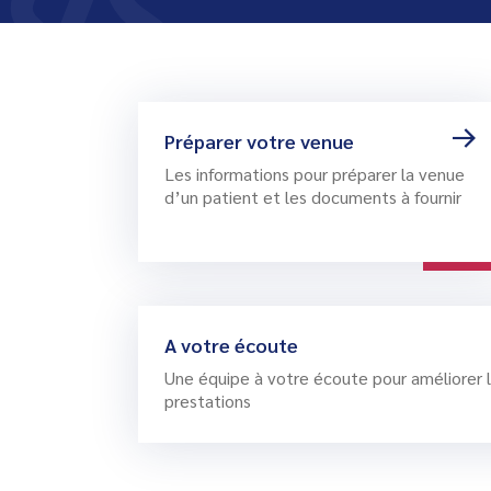
Je suis un orienteur
Des outils complémentaires
réa
Rev
A v
Formations, disponibilités et
Nos
(Pr
accompagnement.
Dev
Livr
Etudiants de la santé
Nos
Dév
Tout savoir sur votre stage au CRM
séc
Off
Être accompagné à l’emploi
Cli
Nos activités et bénéficiaires.
Me 
Préparer votre venue
Obl
Not
trav
pré
Les informations pour préparer la venue
Fai
d’un patient et les documents à fournir
Eva
com
com
A votre écoute
Une équipe à votre écoute pour améliorer l
prestations