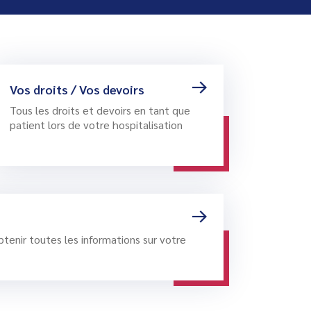
et d’éducation thérapeutique
ions qui font du CRM un
INFORMATIONS PRATIQUES
 de qualité
Mes démarches pour intégrer le
réseaux
CRM
s
seaux qui accompagnent les
Participer à une réunion
Vos droits / Vos devoirs
situation de handicap
d’information
Tous les droits et devoirs en tant que
tés
Calendrier des formations
patient lors de votre hospitalisation
Votre vie quotidienne
Nos engagements et chiffres clés
btenir toutes les informations sur votre