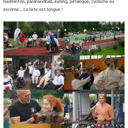
badminton, parahandball, kurling, pétanque, cyclisme ou
escrime… La liste est longue !