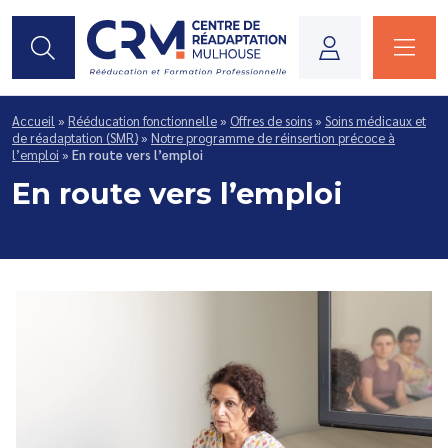
Je suis...
Accueil
»
Rééducation fonctionnelle
»
Offres de soins
»
Soins médicaux et
de réadaptation (SMR)
»
Notre programme de réinsertion précoce à
l’emploi
»
En route vers l’emploi
En route vers l’emploi